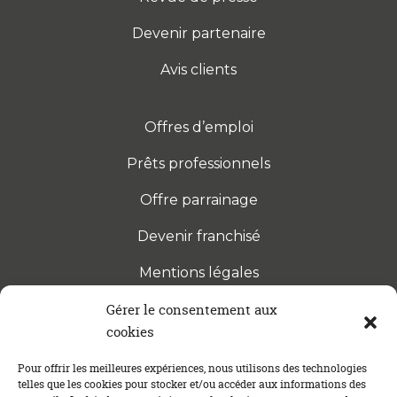
Devenir partenaire
Avis clients
Offres d’emploi
Prêts professionnels
Offre parrainage
Devenir franchisé
Mentions légales
Gérer le consentement aux
cookies
S’INSCRIRE À LA NEWSLETTER
Abonnez-vous à notre newsletter pour être tenu au
Pour offrir les meilleures expériences, nous utilisons des technologies
telles que les cookies pour stocker et/ou accéder aux informations des
courant des dernières actualités concernant le