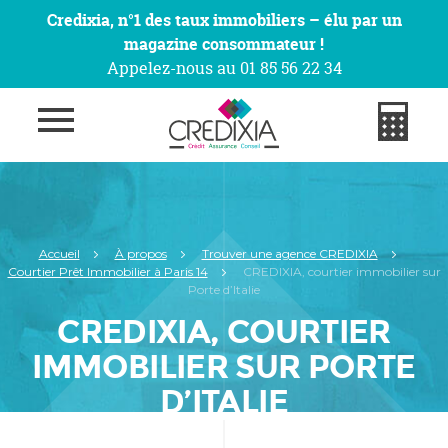
Credixia, n°1 des taux immobiliers – élu par un
magazine consommateur !
Appelez-nous au 01 85 56 22 34
Accueil
À propos
Trouver une agence CREDIXIA
Courtier Prêt Immobilier à Paris 14
CREDIXIA, courtier immobilier sur
Porte d’Italie
CREDIXIA, COURTIER
IMMOBILIER SUR PORTE
D’ITALIE