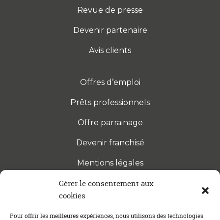
Revue de presse
Devenir partenaire
Avis clients
Offres d’emploi
Prêts professionnels
Offre parrainage
Devenir franchisé
Mentions légales
Gérer le consentement aux
cookies
S’INSCRIRE À LA NEWSLETTER
Abonnez-vous à notre newsletter pour être tenu au
Pour offrir les meilleures expériences, nous utilisons des technologies