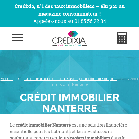
Credixia, n°1 des taux immobiliers – élu par un
magazine consommateur !
Appelez-nous au 01 85 56 22 34
Accueil
Crédit Immobilier : tout savoir pour obtenir son prêt
Crédit
Immobilier Nanterre
CRÉDIT IMMOBILIER
NANTERRE
Le
crédit immobilier Nanterre
est une solution financière
essentielle pour les habitants et les investisseurs
souhaitant concrétiser leurs
projets immobiliers
dans la