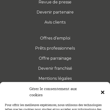
Revue de presse
Devenir partenaire
Avis clients
Offres d’emploi
Prêts professionnels
Offre parrainage
Devenir franchisé
Mentions légales
Gérer le consentement aux
cookies
S’INSCRIRE À LA NEWSLETTER
Abonnez-vous à notre newsletter pour être tenu au
Pour offrir les meilleures expériences, nous utilisons des technologies
telles que les cookies pour stocker et/ou accéder aux informations des
courant des dernières actualités concernant le