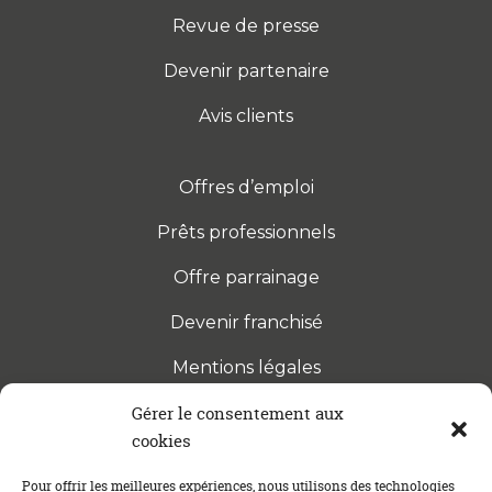
Revue de presse
Devenir partenaire
Avis clients
Offres d’emploi
Prêts professionnels
Offre parrainage
Devenir franchisé
Mentions légales
Gérer le consentement aux
cookies
S’INSCRIRE À LA NEWSLETTER
Abonnez-vous à notre newsletter pour être tenu au
Pour offrir les meilleures expériences, nous utilisons des technologies