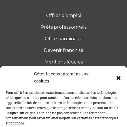
Offres d’emploi
Prêts professionnels
Offre parrainage
Devenir franchisé
Mentions légales
Gérer le consentement aux
cookies
S’INSCRIRE À LA NEWSLETTER
Abonnez-vous à notre newsletter pour être tenu au
Pour offrir les meilleures expériences, nous utilisons des technologies
telles que les cookies pour stocker et/ou accéder aux informations des
courant des dernières actualités concernant le
appareils. Le fait de consentir à ces technologies nous permettra de
crédit immobilier !
traiter des données telles que le comportement de navigation ou les ID
uniques sur ce site. Le fait de ne pas consentir ou de retirer son
consentement peut avoir un effet négatif sur certaines caractéristiques
et fonctions.