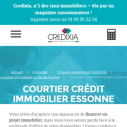
Credixia, n°1 des taux immobiliers – élu par un
magazine consommateur !
Appelez-nous au 01 85 56 22 34
Accueil
À propos
Trouver une agence CREDIXIA
Courtier Immobilier en Île-de-France
Courtier Crédit Immobilier Essonne
COURTIER CRÉDIT
IMMOBILIER ESSONNE
Vous rêvez d’acquérir une maison ou de
financer un
projet immobilier
, mais vous vous sentez perdu face à la
multitude d’offres de prêts disponibles ? Faites confiance