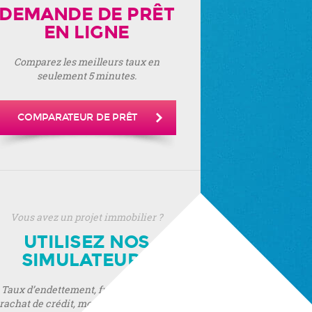
DEMANDE DE PRÊT
EN LIGNE
Comparez les meilleurs taux en
seulement 5 minutes.
COMPARATEUR DE PRÊT
Vous avez un projet immobilier ?
UTILISEZ NOS
SIMULATEURS
Taux d’endettement, frais de notaire,
rachat de crédit, montant de prêt, prêt