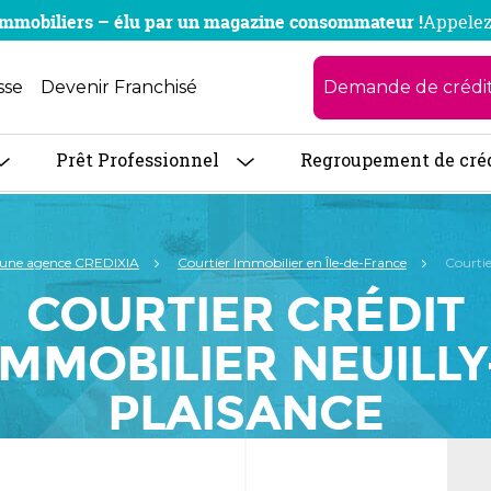
x immobiliers – élu par un magazine consommateur !
Appelez
Demande de crédi
sse
Devenir Franchisé
Prêt Professionnel
Regroupement de cré
 une agence CREDIXIA
Courtier Immobilier en Île-de-France
Courtie
COURTIER CRÉDIT
IMMOBILIER NEUILLY
PLAISANCE