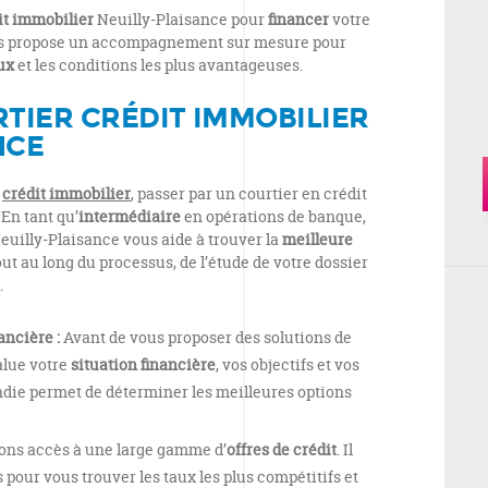
it immobilier
Neuilly-Plaisance pour
financer
votre
us propose un accompagnement sur mesure pour
ux
et les conditions les plus avantageuses.
RTIER CRÉDIT IMMOBILIER
NCE
n
crédit immobilier
, passer par un courtier en crédit
En tant qu’
intermédiaire
en opérations de banque,
euilly-Plaisance vous aide à trouver la
meilleure
ut au long du processus, de l’étude de votre dossier
.
ancière :
Avant de vous proposer des solutions de
alue votre
situation financière
, vos objectifs et vos
ndie permet de déterminer les meilleures options
ns accès à une large gamme d’
offres de crédit
. Il
 pour vous trouver les taux les plus compétitifs et