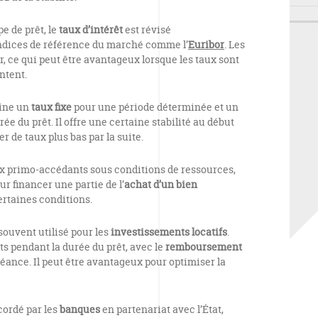
e de prêt, le
taux d’intérêt
est révisé
ndices de référence du marché comme l’
Euribor
. Les
, ce qui peut être avantageux lorsque les taux sont
ntent.
ine un
taux fixe
pour une période déterminée et un
rée du prêt. Il offre une certaine stabilité au début
er de taux plus bas par la suite.
x primo-accédants sous conditions de ressources,
ur financer une partie de l’
achat d’un bien
ertaines conditions.
 souvent utilisé pour les
investissements locatifs
.
s pendant la durée du prêt, avec le
remboursement
héance. Il peut être avantageux pour optimiser la
cordé par les
banques
en partenariat avec l’État,