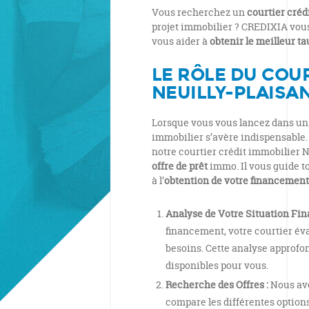
Vous recherchez un
courtier créd
projet immobilier ? CREDIXIA vo
vous aider à
obtenir le meilleur ta
LE RÔLE DU COU
NEUILLY-PLAISA
Lorsque vous vous lancez dans u
immobilier s’avère indispensable. 
notre courtier crédit immobilier N
offre de prêt
immo. Il vous guide to
à l’
obtention de votre financement
Analyse de Votre Situation Fin
financement, votre courtier év
besoins. Cette analyse approfo
disponibles pour vous.
Recherche des Offres :
Nous avo
compare les différentes options