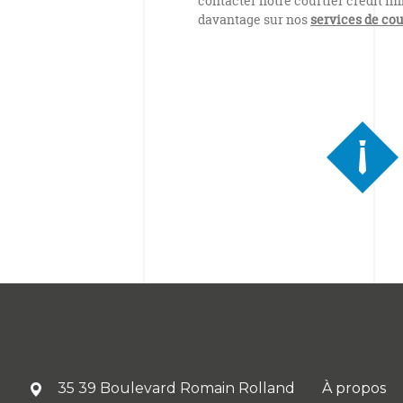
contacter notre courtier crédit i
davantage sur nos
services de co
35 39 Boulevard Romain Rolland
À propos