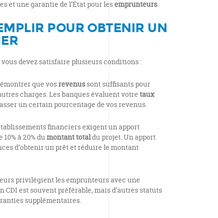
s et une garantie de l’État pour les
emprunteurs
.
EMPLIR POUR OBTENIR UN
IER
 vous devez satisfaire plusieurs conditions :
démontrer que vos
revenus
sont suffisants pour
 autres charges. Les banques évaluent votre
taux
épasser un certain pourcentage de vos revenus.
établissements financiers exigent un apport
e 10% à 20% du
montant total
du projet. Un apport
ces d’obtenir un prêt et réduire le montant
teurs privilégient les emprunteurs avec une
n CDI est souvent préférable, mais d’autres statuts
aranties supplémentaires.