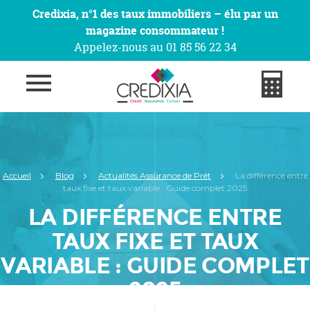
Credixia, n°1 des taux immobiliers – élu par un
magazine consommateur !
Appelez-nous au 01 85 56 22 34
Accueil
Blog
Actualités Assurance de Prêt
La différence entre
taux fixe et taux variable : Guide complet 2025
LA DIFFÉRENCE ENTRE
TAUX FIXE ET TAUX
VARIABLE : GUIDE COMPLET
2025