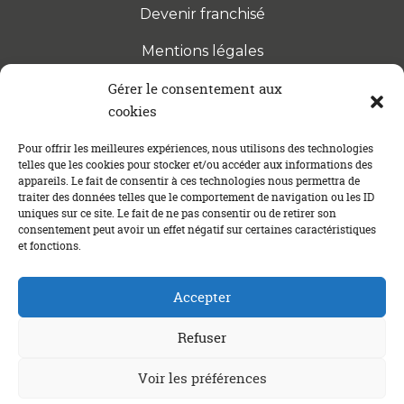
Devenir franchisé
Mentions légales
Gérer le consentement aux
cookies
S’INSCRIRE À LA NEWSLETTER
Abonnez-vous à notre newsletter pour être tenu au
Pour offrir les meilleures expériences, nous utilisons des technologies
telles que les cookies pour stocker et/ou accéder aux informations des
courant des dernières actualités concernant le
appareils. Le fait de consentir à ces technologies nous permettra de
crédit immobilier !
traiter des données telles que le comportement de navigation ou les ID
uniques sur ce site. Le fait de ne pas consentir ou de retirer son
consentement peut avoir un effet négatif sur certaines caractéristiques
et fonctions.
Accepter
Refuser
Un crédit vous engage et doit être remboursé. Vérifiez vos
Voir les préférences
capacités de remboursement avant de vous engager.