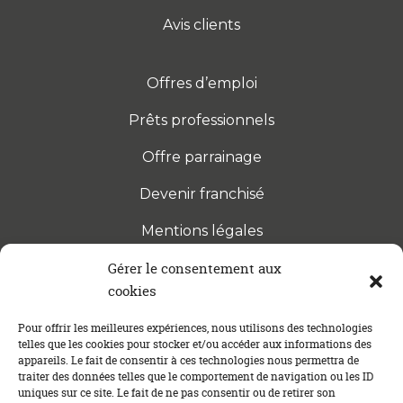
Avis clients
Offres d’emploi
Prêts professionnels
Offre parrainage
Devenir franchisé
Mentions légales
Gérer le consentement aux
cookies
S’INSCRIRE À LA NEWSLETTER
Abonnez-vous à notre newsletter pour être tenu au
Pour offrir les meilleures expériences, nous utilisons des technologies
telles que les cookies pour stocker et/ou accéder aux informations des
courant des dernières actualités concernant le
appareils. Le fait de consentir à ces technologies nous permettra de
crédit immobilier !
traiter des données telles que le comportement de navigation ou les ID
uniques sur ce site. Le fait de ne pas consentir ou de retirer son