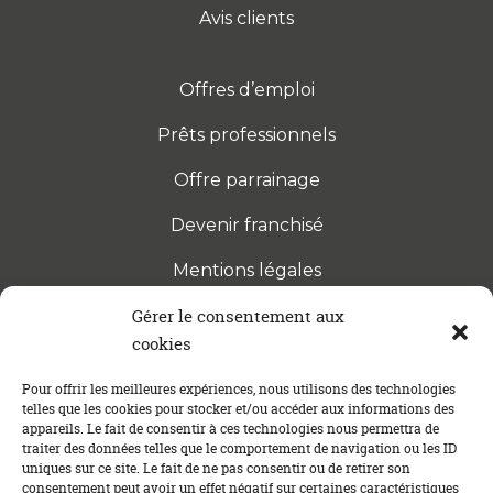
Avis clients
Offres d’emploi
Prêts professionnels
Offre parrainage
Devenir franchisé
Mentions légales
Gérer le consentement aux
cookies
S’INSCRIRE À LA NEWSLETTER
Abonnez-vous à notre newsletter pour être tenu au
Pour offrir les meilleures expériences, nous utilisons des technologies
telles que les cookies pour stocker et/ou accéder aux informations des
courant des dernières actualités concernant le
appareils. Le fait de consentir à ces technologies nous permettra de
crédit immobilier !
traiter des données telles que le comportement de navigation ou les ID
uniques sur ce site. Le fait de ne pas consentir ou de retirer son
consentement peut avoir un effet négatif sur certaines caractéristiques