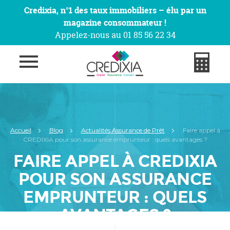
Credixia, n°1 des taux immobiliers – élu par un
magazine consommateur !
Appelez-nous au 01 85 56 22 34
Accueil
Blog
Actualités Assurance de Prêt
Faire appel à
CREDIXIA pour son assurance emprunteur : quels avantages ?
FAIRE APPEL À CREDIXIA
POUR SON ASSURANCE
EMPRUNTEUR : QUELS
AVANTAGES ?