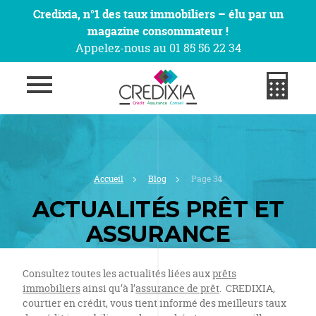
Credixia, n°1 des taux immobiliers – élu par un
magazine consommateur !
Appelez-nous au 01 85 56 22 34
Accueil
Blog
Page 34
ACTUALITÉS PRÊT ET
ASSURANCE
Consultez toutes les actualités liées aux
prêts
immobiliers
ainsi qu’à l’
assurance de prêt
. CREDIXIA,
courtier en crédit, vous tient informé des meilleurs taux