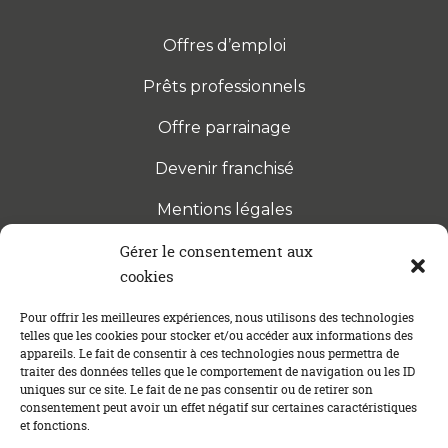
Offres d’emploi
Prêts professionnels
Offre parrainage
Devenir franchisé
Mentions légales
Gérer le consentement aux
cookies
S’INSCRIRE À LA NEWSLETTER
Abonnez-vous à notre newsletter pour être tenu au
Pour offrir les meilleures expériences, nous utilisons des technologies
telles que les cookies pour stocker et/ou accéder aux informations des
courant des dernières actualités concernant le
appareils. Le fait de consentir à ces technologies nous permettra de
crédit immobilier !
traiter des données telles que le comportement de navigation ou les ID
uniques sur ce site. Le fait de ne pas consentir ou de retirer son
consentement peut avoir un effet négatif sur certaines caractéristiques
et fonctions.