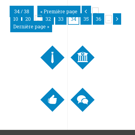
34 / 38
« Première page
…
10
20
32
33
34
35
36
…
…
Dernière page »