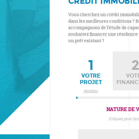
CRÉDIT IMMOBIL
Vous cherchez un crédit immobilie
dans les meilleures conditions ? 
accompagnons de l’étude de capaci
souhaitez financer une résidence 
un prêt existant ?
1
VOTRE
VOT
PROJET
FINAN
Modifier
NATURE DE V
(cliquez pour fa