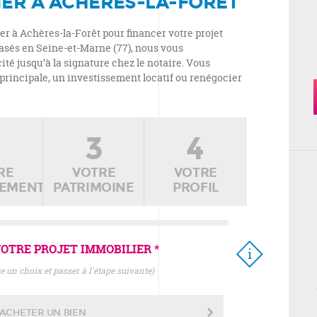
IER À ACHÈRES-LA-FORÊT
r à Achères-la-Forêt pour financer votre projet
Basés en Seine-et-Marne (77), nous vous
té jusqu’à la signature chez le notaire. Vous
principale, un investissement locatif ou renégocier
2
3
4
RE
VOTRE
VOTRE
CEMENT
PATRIMOINE
PROFIL
OTRE PROJET IMMOBILIER *
ire un choix et passer à l'étape suivante)
ACHETER UN BIEN