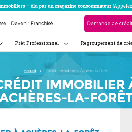
x immobiliers – élu par un magazine consommateur !
Appelez
Demande de crédi
sse
Devenir Franchisé
Prêt Professionnel
Regroupement de cré
Accueil
Crédit immobilier à Achères-la-Forêt
CRÉDIT IMMOBILIER 
ACHÈRES-LA-FORÊ