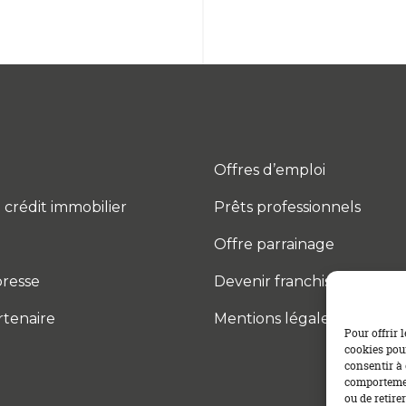
Offres d’emploi
 crédit immobilier
Prêts professionnels
Offre parrainage
resse
Devenir franchisé
rtenaire
Mentions légales
Pour offrir 
cookies pour
consentir à 
comportement
ou de retire