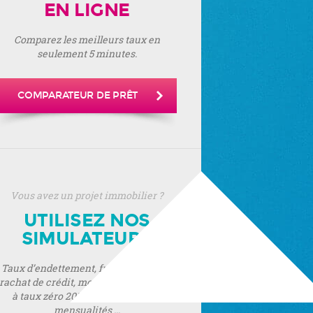
EN LIGNE
Comparez les meilleurs taux en
seulement 5 minutes.
COMPARATEUR DE PRÊT
Vous avez un projet immobilier ?
UTILISEZ NOS
SIMULATEURS
Taux d’endettement, frais de notaire,
rachat de crédit, montant de prêt, prêt
à taux zéro 2019, montant de vos
mensualités ...