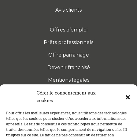
Avis clients
Offres d’emploi
Prêts professionnels
Offre parrainage
Devenir franchisé
Mentions légales
Gérer le consentement aux
cookies
S’INSCRIRE À LA NEWSLETTER
Abonnez-vous à notre newsletter pour être tenu au
Pour offrir les meilleures expériences, nous utilisons des technologies
telles que les cookies pour stocker et/ou accéder aux informations des
courant des dernières actualités concernant le
appareils. Le fait de consentir à ces technologies nous permettra de
crédit immobilier !
traiter des données telles que le comportement de navigation ou les ID
uniques sur ce site. Le fait de ne pas consentir ou de retirer son