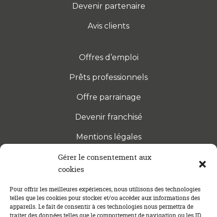
Devenir partenaire
Avis clients
Offres d’emploi
Prêts professionnels
Offre parrainage
Devenir franchisé
Mentions légales
Gérer le consentement aux
cookies
S’INSCRIRE À LA NEWSLETTER
Abonnez-vous à notre newsletter pour être tenu au
Pour offrir les meilleures expériences, nous utilisons des technologies
telles que les cookies pour stocker et/ou accéder aux informations des
courant des dernières actualités concernant le
appareils. Le fait de consentir à ces technologies nous permettra de
crédit immobilier !
traiter des données telles que le comportement de navigation ou les ID