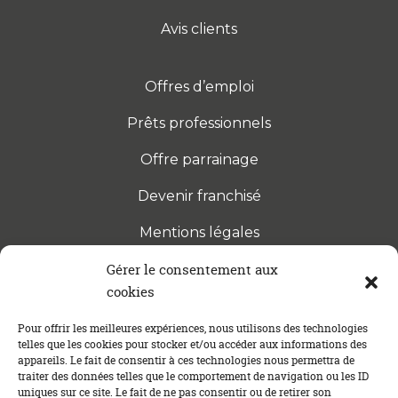
Avis clients
Offres d’emploi
Prêts professionnels
Offre parrainage
Devenir franchisé
Mentions légales
Gérer le consentement aux
cookies
S’INSCRIRE À LA NEWSLETTER
Abonnez-vous à notre newsletter pour être tenu au
Pour offrir les meilleures expériences, nous utilisons des technologies
telles que les cookies pour stocker et/ou accéder aux informations des
courant des dernières actualités concernant le
appareils. Le fait de consentir à ces technologies nous permettra de
crédit immobilier !
traiter des données telles que le comportement de navigation ou les ID
uniques sur ce site. Le fait de ne pas consentir ou de retirer son