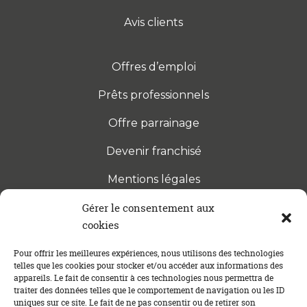
Avis clients
Offres d’emploi
Prêts professionnels
Offre parrainage
Devenir franchisé
Mentions légales
Gérer le consentement aux
cookies
S’INSCRIRE À LA NEWSLETTER
Abonnez-vous à notre newsletter pour être tenu au
Pour offrir les meilleures expériences, nous utilisons des technologies
telles que les cookies pour stocker et/ou accéder aux informations des
courant des dernières actualités concernant le
appareils. Le fait de consentir à ces technologies nous permettra de
crédit immobilier !
traiter des données telles que le comportement de navigation ou les ID
uniques sur ce site. Le fait de ne pas consentir ou de retirer son