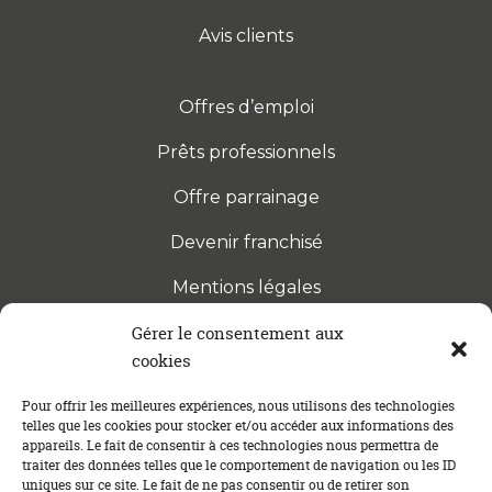
Avis clients
Offres d’emploi
Prêts professionnels
Offre parrainage
Devenir franchisé
Mentions légales
Gérer le consentement aux
cookies
S’INSCRIRE À LA NEWSLETTER
Abonnez-vous à notre newsletter pour être tenu au
Pour offrir les meilleures expériences, nous utilisons des technologies
telles que les cookies pour stocker et/ou accéder aux informations des
courant des dernières actualités concernant le
appareils. Le fait de consentir à ces technologies nous permettra de
crédit immobilier !
traiter des données telles que le comportement de navigation ou les ID
uniques sur ce site. Le fait de ne pas consentir ou de retirer son