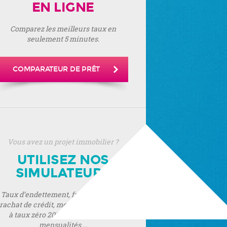
EN LIGNE
Comparez les meilleurs taux en
seulement 5 minutes.
COMPARATEUR DE PRÊT
Vous avez un projet immobilier ?
UTILISEZ NOS
SIMULATEURS
Taux d’endettement, frais de notaire,
rachat de crédit, montant de prêt, prêt
à taux zéro 2019, montant de vos
mensualités ...