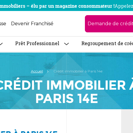
x immobiliers – élu par un magazine consommateur !
Appelez
Demande de crédi
sse
Devenir Franchisé
Prêt Professionnel
Regroupement de cré
Accueil
Crédit immobilier à Paris 14e
CRÉDIT IMMOBILIER 
PARIS 14E