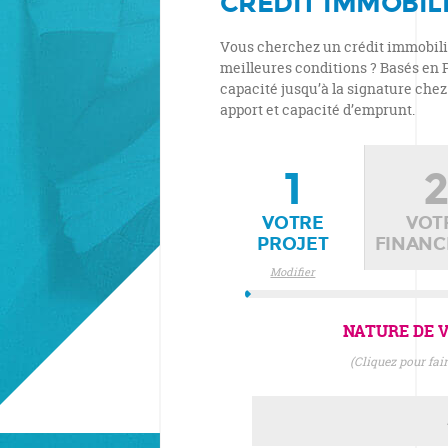
CRÉDIT IMMOBILI
Vous cherchez un crédit immobilier
meilleures conditions ? Basés en 
capacité jusqu’à la signature chez 
apport et capacité d’emprunt.
1
VOTRE
VOT
PROJET
FINAN
Modifier
NATURE DE V
(cliquez pour fa