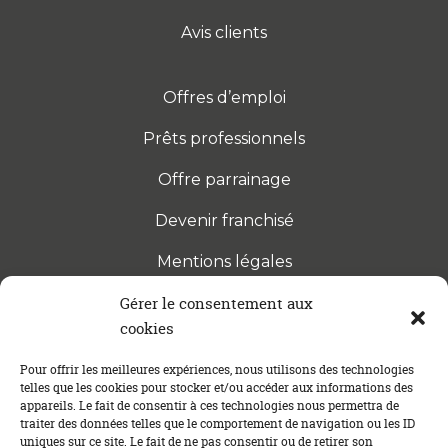
Avis clients
Offres d’emploi
Prêts professionnels
Offre parrainage
Devenir franchisé
Mentions légales
Gérer le consentement aux
cookies
S’INSCRIRE À LA NEWSLETTER
Abonnez-vous à notre newsletter pour être tenu au
Pour offrir les meilleures expériences, nous utilisons des technologies
telles que les cookies pour stocker et/ou accéder aux informations des
courant des dernières actualités concernant le
appareils. Le fait de consentir à ces technologies nous permettra de
crédit immobilier !
traiter des données telles que le comportement de navigation ou les ID
uniques sur ce site. Le fait de ne pas consentir ou de retirer son