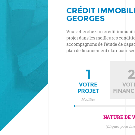
CRÉDIT IMMOBILI
GEORGES
Vous cherchez un crédit immobilie
projet dans les meilleures conditi
accompagnons de l’étude de capacit
plan de financement clair pour séc
1
VOTRE
VOT
PROJET
FINAN
Modifier
NATURE DE V
(cliquez pour fa