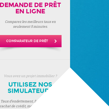
DEMANDE DE PRÊT
EN LIGNE
Comparez les meilleurs taux en
seulement 5 minutes.
COMPARATEUR DE PRÊT
Vous avez un projet immobilier ?
UTILISEZ NOS
SIMULATEURS
Taux d’endettement, frais de notaire,
rachat de crédit, montant de prêt, prêt