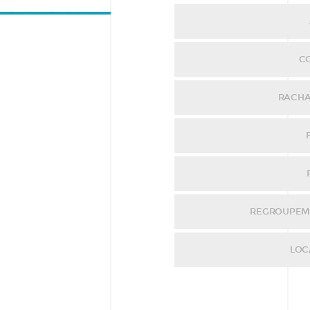
C
RACHA
REGROUPEME
LOC