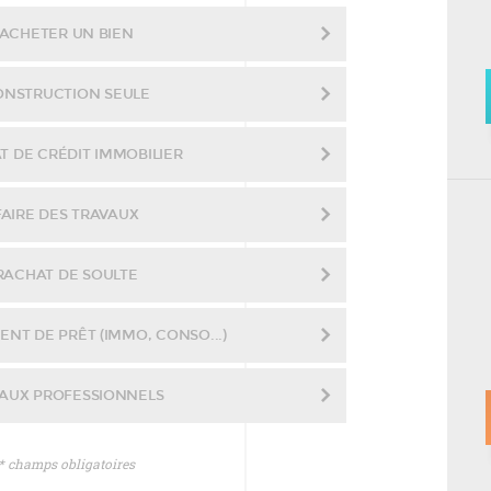
ACHETER UN BIEN
ONSTRUCTION SEULE
T DE CRÉDIT IMMOBILIER
FAIRE DES TRAVAUX
RACHAT DE SOULTE
NT DE PRÊT (IMMO, CONSO...)
AUX PROFESSIONNELS
* champs obligatoires