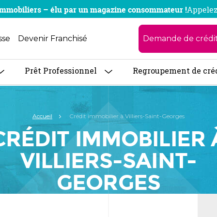
x immobiliers – élu par un magazine consommateur !
Appelez
Demande de crédi
sse
Devenir Franchisé
Prêt Professionnel
Regroupement de cré
Accueil
Crédit immobilier à Villiers-Saint-Georges
CRÉDIT IMMOBILIER 
VILLIERS-SAINT-
GEORGES