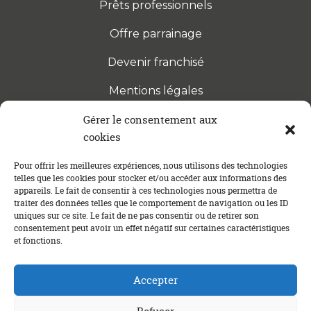
Prêts professionnels
Offre parrainage
Devenir franchisé
Mentions légales
Gérer le consentement aux
cookies
S’INSCRIRE À LA NEWSLETTER
Abonnez-vous à notre newsletter pour être tenu au
Pour offrir les meilleures expériences, nous utilisons des technologies
telles que les cookies pour stocker et/ou accéder aux informations des
courant des dernières actualités concernant le
appareils. Le fait de consentir à ces technologies nous permettra de
crédit immobilier !
traiter des données telles que le comportement de navigation ou les ID
uniques sur ce site. Le fait de ne pas consentir ou de retirer son
consentement peut avoir un effet négatif sur certaines caractéristiques
et fonctions.
Accepter