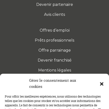
Devenir partenaire
Avis clients
Offres d’emploi
Prêts professionnels
Offre parrainage
Devenir franchisé
Mentions légales
Gérer le consentement aux
cookies
S’INSCRIRE À LA NEWSLETTER
Abonnez-vous à notre newsletter pour être tenu au
Pour offrir les meilleures expériences, nous utilisons des technologies
telles que les cookies pour stocker et/ou accéder aux informations des
courant des dernières actualités concernant le
appareils. Le fait de consentir à ces technologies nous permettra de
crédit immobilier !