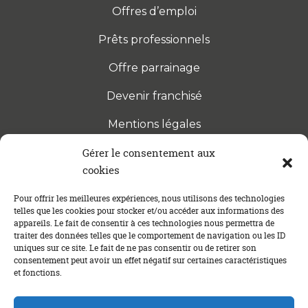
Offres d’emploi
Prêts professionnels
Offre parrainage
Devenir franchisé
Mentions légales
Gérer le consentement aux
cookies
S’INSCRIRE À LA NEWSLETTER
Abonnez-vous à notre newsletter pour être tenu au
Pour offrir les meilleures expériences, nous utilisons des technologies
telles que les cookies pour stocker et/ou accéder aux informations des
courant des dernières actualités concernant le
appareils. Le fait de consentir à ces technologies nous permettra de
crédit immobilier !
traiter des données telles que le comportement de navigation ou les ID
uniques sur ce site. Le fait de ne pas consentir ou de retirer son
consentement peut avoir un effet négatif sur certaines caractéristiques
et fonctions.