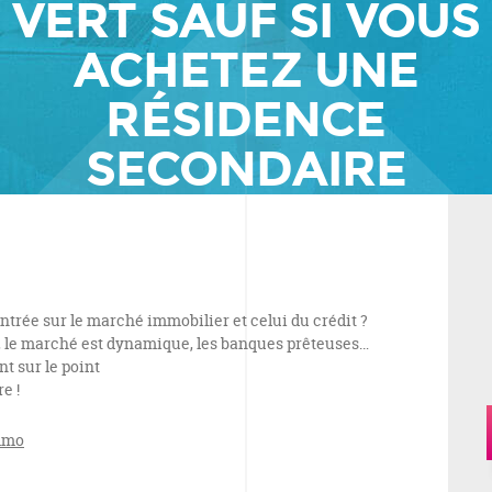
VERT SAUF SI VOUS
ACHETEZ UNE
RÉSIDENCE
SECONDAIRE
entrée sur le marché immobilier et celui du crédit ?
, le marché est dynamique, les banques prêteuses…
t sur le point
e !
mmo