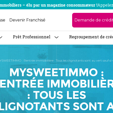
x immobiliers – élu par un magazine consommateur !
Appelez
Demande de crédi
sse
Devenir Franchisé
Prêt Professionnel
Regroupement de cré
SWEETIMMO : Rentrée immobilière : Tous les clignotants sont au vert sauf si 
MYSWEETIMMO :
ENTRÉE IMMOBILIÈ
: TOUS LES
LIGNOTANTS SONT 