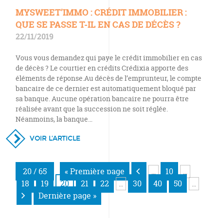
MYSWEET’IMMO : CRÉDIT IMMOBILIER :
QUE SE PASSE T-IL EN CAS DE DÉCÈS ?
22/11/2019
Vous vous demandez qui paye le crédit immobilier en cas
de décès ? Le courtier en crédits Crédixia apporte des
éléments de réponse.Au décès de l’emprunteur, le compte
bancaire de ce dernier est automatiquement bloqué par
sa banque. Aucune opération bancaire ne pourra être
réalisée avant que la succession ne soit réglée.
Néanmoins, la banque…
VOIR L’ARTICLE
20 / 65
« Première page
10
…
…
18
19
20
21
22
30
40
50
…
…
Dernière page »