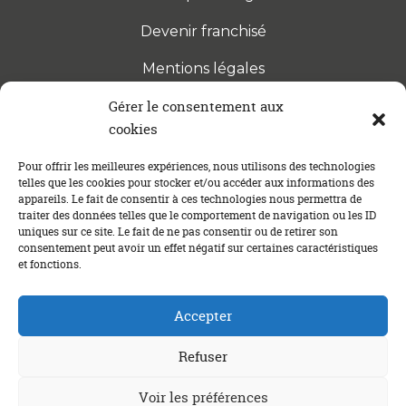
Devenir franchisé
Mentions légales
Gérer le consentement aux
cookies
S’INSCRIRE À LA NEWSLETTER
Abonnez-vous à notre newsletter pour être tenu au
Pour offrir les meilleures expériences, nous utilisons des technologies
telles que les cookies pour stocker et/ou accéder aux informations des
courant des dernières actualités concernant le
appareils. Le fait de consentir à ces technologies nous permettra de
crédit immobilier !
traiter des données telles que le comportement de navigation ou les ID
uniques sur ce site. Le fait de ne pas consentir ou de retirer son
consentement peut avoir un effet négatif sur certaines caractéristiques
et fonctions.
Accepter
Refuser
Un crédit vous engage et doit être remboursé. Vérifiez vos
Voir les préférences