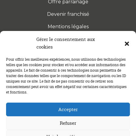
Offre parrainage
Devenir franchisé
Mentions légales
Gérer le consentement aux
cookies
S’INSCRIRE À LA NEWSLETTER
Abonnez-vous à notre newsletter pour être tenu au
Pour offrir les meilleures expériences, nous utilisons des technologies
telles que les cookies pour stocker et/ou accéder aux informations des
courant des dernières actualités concernant le
appareils. Le fait de consentir à ces technologies nous permettra de
crédit immobilier !
traiter des données telles que le comportement de navigation ou les ID
uniques sur ce site. Le fait de ne pas consentir ou de retirer son
consentement peut avoir un effet négatif sur certaines caractéristiques
et fonctions.
Accepter
Refuser
Un crédit vous engage et doit être remboursé. Vérifiez vos