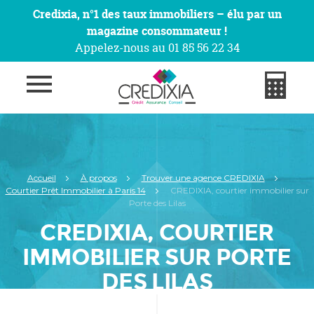
Credixia, n°1 des taux immobiliers – élu par un
magazine consommateur !
Appelez-nous au 01 85 56 22 34
Accueil
À propos
Trouver une agence CREDIXIA
Courtier Prêt Immobilier à Paris 14
CREDIXIA, courtier immobilier sur
Porte des Lilas
CREDIXIA, COURTIER
IMMOBILIER SUR PORTE
DES LILAS