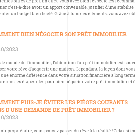
érentes offres de prêt. En effet, vous avez bien respecté les recomm
ier c’est-à-dire avoir un apport convenable, justifier d’une stabilité
enter un budget bien ficelé. Grâce à tous ces éléments, vous avez o
MMENT BIEN NÉGOCIER SON PRÊT IMMOBILIER
10/2023
 le monde de l’immobilier, l’obtention d’un prêt immobilier est souv
iser votre rêve d’acquérir une maison. Cependant, la façon dont vou
e une énorme différence dans votre situation financière à long terme
orerons les étapes clés pour bien négocier votre prêt immobilier e
MMENT PUIS-JE ÉVITER LES PIÈGES COURANTS
S D’UNE DEMANDE DE PRÊT IMMOBILIER ?
10/2023
ir propriétaire, vous pouvez passer du rêve à la réalité ! Cela est tou