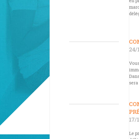
en p
marc
délé
CO
24/
Vous
immo
Dans
sera
CO
PRÊ
17/
Le p