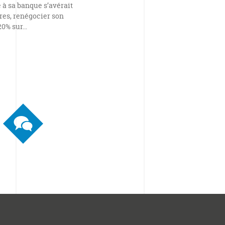
e à sa banque s’avérait
ires, renégocier son
20% sur…