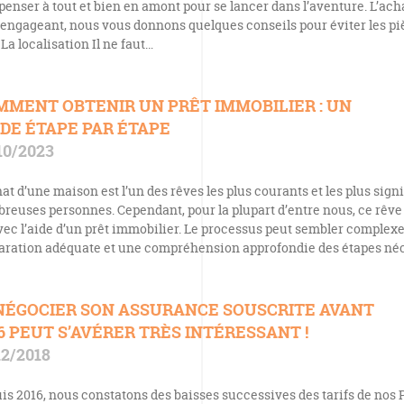
 penser à tout et bien en amont pour se lancer dans l’aventure. L’ac
 engageant, nous vous donnons quelques conseils pour éviter les pi
La localisation Il ne faut…
MMENT OBTENIR UN PRÊT IMMOBILIER : UN
DE ÉTAPE PAR ÉTAPE
10/2023
at d’une maison est l’un des rêves les plus courants et les plus signi
reuses personnes. Cependant, pour la plupart d’entre nous, ce rêve 
vec l’aide d’un prêt immobilier. Le processus peut sembler complex
aration adéquate et une compréhension approfondie des étapes né
NÉGOCIER SON ASSURANCE SOUSCRITE AVANT
6 PEUT S’AVÉRER TRÈS INTÉRESSANT !
12/2018
is 2016, nous constatons des baisses successives des tarifs de nos