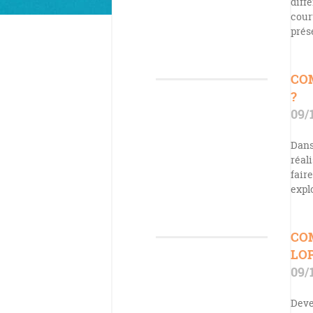
diff
court
prés
CO
?
09/
Dans
réal
fair
expl
CO
LOR
09/
Deven