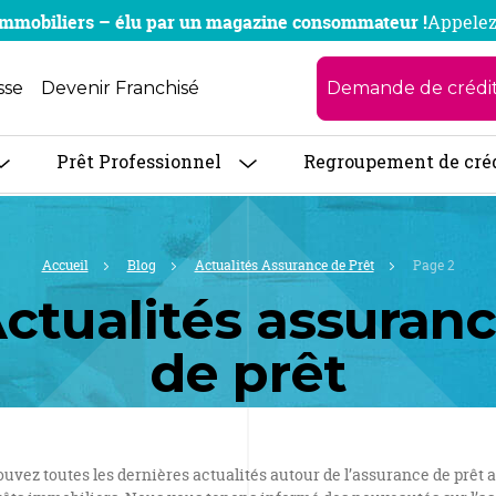
x immobiliers – élu par un magazine consommateur !
Appelez
Demande de crédi
sse
Devenir Franchisé
Prêt Professionnel
Regroupement de cré
Accueil
Blog
Actualités Assurance de Prêt
Page 2
ctualités assuran
de prêt
ouvez toutes les dernières actualités autour de l’assurance de prêt