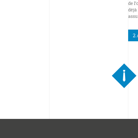
de l
déjà
assu
2 