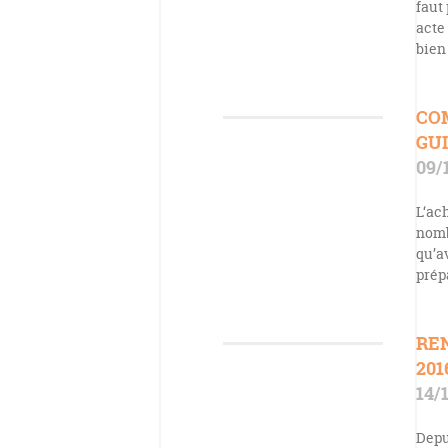
faut
acte
bien 
CO
GUI
09/
L‘ach
nomb
qu’a
prép
RE
201
14/
Depu