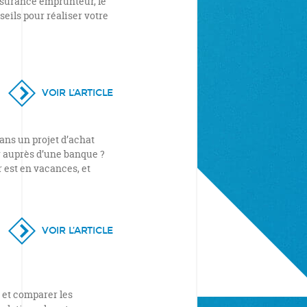
ssurance emprunteur, le
eils pour réaliser votre
VOIR L’ARTICLE
ans un projet d’achat
 auprès d’une banque ?
 est en vacances, et
VOIR L’ARTICLE
r et comparer les