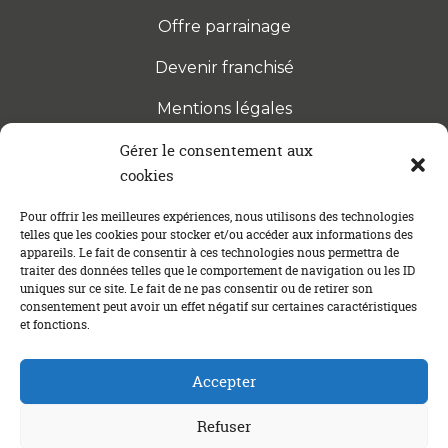
Offre parrainage
Devenir franchisé
Mentions légales
Gérer le consentement aux
cookies
S’INSCRIRE À LA NEWSLETTER
Abonnez-vous à notre newsletter pour être tenu au
Pour offrir les meilleures expériences, nous utilisons des technologies
telles que les cookies pour stocker et/ou accéder aux informations des
courant des dernières actualités concernant le
appareils. Le fait de consentir à ces technologies nous permettra de
crédit immobilier !
traiter des données telles que le comportement de navigation ou les ID
uniques sur ce site. Le fait de ne pas consentir ou de retirer son
consentement peut avoir un effet négatif sur certaines caractéristiques
et fonctions.
Accepter
Refuser