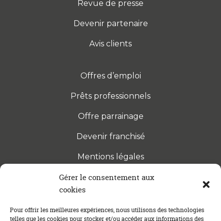
Revue de presse
Devenir partenaire
Avis clients
Offres d’emploi
Prêts professionnels
Offre parrainage
Devenir franchisé
Mentions légales
Gérer le consentement aux
cookies
S’INSCRIRE À LA NEWSLETTER
Abonnez-vous à notre newsletter pour être tenu au
Pour offrir les meilleures expériences, nous utilisons des technologies
telles que les cookies pour stocker et/ou accéder aux informations des
courant des dernières actualités concernant le