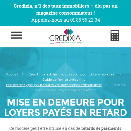
Credixia, n°1 des taux immobiliers – élu par un
magazine consommateur !
Appelez-nous au 01 85 56 22 34
Accueil
Crédit Immobilier : tout savoir pour obtenir son prêt
Guide de l’emprunteur
Nos lettres types pour toutes vos démarches immobilières
Mise en
demeure pour loyers payés en retard
MISE EN DEMEURE POUR
LOYERS PAYÉS EN RETARD
Ce modèle peut être utilisé en cas de
retards de paiements