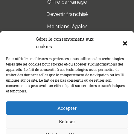
Offre parrainage
Devenir franchisé
Mentions légales
Gérer le consentement aux
cookies
S’INSCRIRE À LA NEWSLETTER
Abonnez-vous à notre newsletter pour être tenu au
Pour offrir les meilleures expériences, nous utilisons des technologies
telles que les cookies pour stocker et/ou accéder aux informations des
courant des dernières actualités concernant le
appareils. Le fait de consentir à ces technologies nous permettra de
crédit immobilier !
traiter des données telles que le comportement de navigation ou les ID
uniques sur ce site. Le fait de ne pas consentir ou de retirer son
consentement peut avoir un effet négatif sur certaines caractéristiques
et fonctions.
Accepter
Refuser
Un crédit vous engage et doit être remboursé. Vérifiez vos