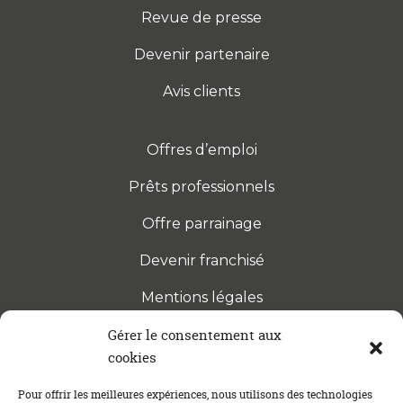
Revue de presse
Devenir partenaire
Avis clients
Offres d’emploi
Prêts professionnels
Offre parrainage
Devenir franchisé
Mentions légales
Gérer le consentement aux
cookies
S’INSCRIRE À LA NEWSLETTER
Abonnez-vous à notre newsletter pour être tenu au
Pour offrir les meilleures expériences, nous utilisons des technologies