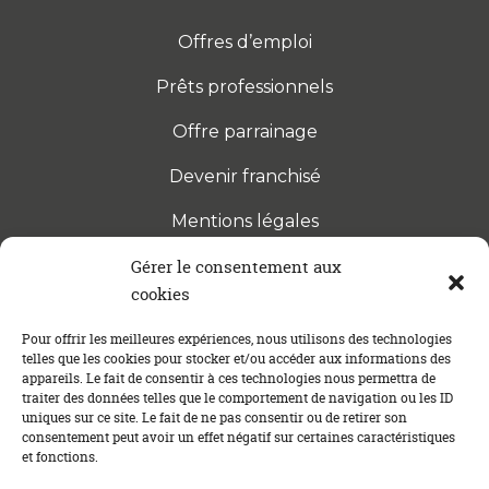
Offres d’emploi
Prêts professionnels
Offre parrainage
Devenir franchisé
Mentions légales
Gérer le consentement aux
cookies
S’INSCRIRE À LA NEWSLETTER
Abonnez-vous à notre newsletter pour être tenu au
Pour offrir les meilleures expériences, nous utilisons des technologies
telles que les cookies pour stocker et/ou accéder aux informations des
courant des dernières actualités concernant le
appareils. Le fait de consentir à ces technologies nous permettra de
crédit immobilier !
traiter des données telles que le comportement de navigation ou les ID
uniques sur ce site. Le fait de ne pas consentir ou de retirer son
consentement peut avoir un effet négatif sur certaines caractéristiques
et fonctions.