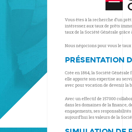
Vous êtes à la recherche d’un prêt
intéressez aux taux de prêts immob
taux de la Société Générale grâce 
Nous négocions pour vous le taux l
PRÉSENTATION D
Crée en 1864, la Société Générale 
elle apporte son expertise au serv
avec pour vocation de devenir la 
Avec un effectif de 157000 collabor
dans les domaines de la finance, de
engagements, ses responsabilités 
aujourd’hui les valeurs de la Soci
SIMULATION DE 