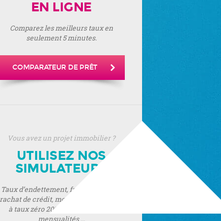
EN LIGNE
Comparez les meilleurs taux en
seulement 5 minutes.
COMPARATEUR DE PRÊT
Vous avez un projet immobilier ?
UTILISEZ NOS
SIMULATEURS
Taux d’endettement, frais de notaire,
rachat de crédit, montant de prêt, prêt
à taux zéro 2019, montant de vos
mensualités ...