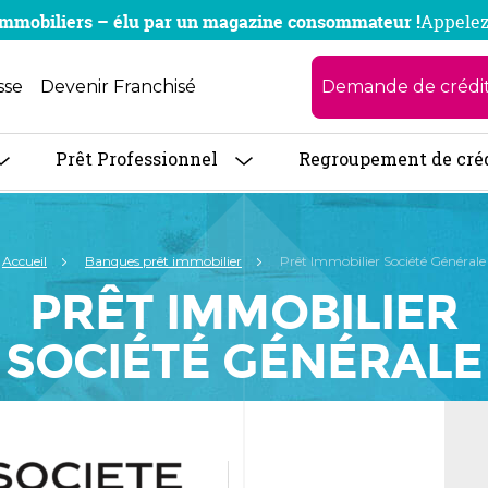
x immobiliers – élu par un magazine consommateur !
Appelez
Demande de crédi
sse
Devenir Franchisé
Prêt Professionnel
Regroupement de cré
Accueil
Banques prêt immobilier
Prêt Immobilier Société Générale
PRÊT IMMOBILIER
SOCIÉTÉ GÉNÉRALE