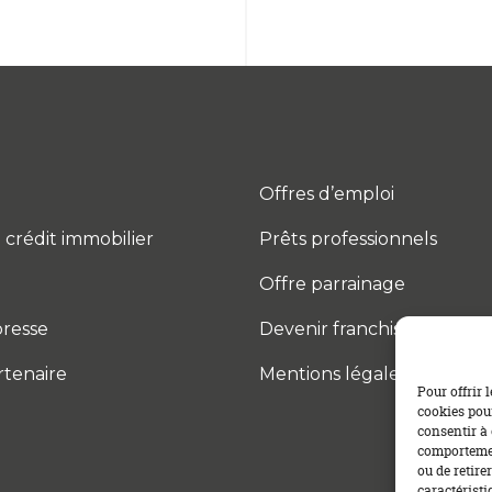
Offres d’emploi
 crédit immobilier
Prêts professionnels
Offre parrainage
resse
Devenir franchisé
rtenaire
Mentions légales
Pour offrir 
cookies pour
consentir à 
comportement
ou de retire
caractéristi