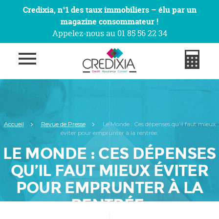
Credixia, n°1 des taux immobiliers – élu par un
magazine consommateur !
Appelez-nous au 01 85 56 22 34
Accueil
Revue de Presse
Le Monde : Ces dépenses qu’il faut mieux
éviter pour emprunter à la rentrée.
LE MONDE : CES DÉPENSES
QU’IL FAUT MIEUX ÉVITER
POUR EMPRUNTER À LA
RENTRÉE.