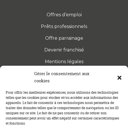
Offres d’emploi
Prêts professionnels
Offre parrainage
Devenir franchisé
Mentions légales
Gérer le consentement aux
cookies
S’INSCRIRE À LA NEWSLETTER
Abonnez-vous à notre newsletter pour être tenu au
Pour offrir les meilleures expériences, nous utilisons des technologies
telles que les cookies pour stocker et/ou accéder aux informations des
courant des dernières actualités concernant le
appareils. Le fait de consentir à ces technologies nous permettra de
crédit immobilier !
traiter des données telles que le comportement de navigation ou les ID
uniques sur ce site. Le fait de ne pas consentir ou de retirer son
consentement peut avoir un effet négatif sur certaines caractéristiques
et fonctions.