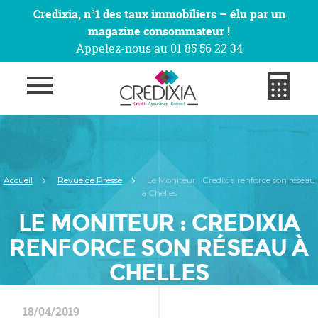
Credixia, n°1 des taux immobiliers – élu par un
magazine consommateur !
Appelez-nous au 01 85 56 22 34
Accueil
Revue de Presse
Le Moniteur : Credixia renforce son réseau
à Chelles
LE MONITEUR : CREDIXIA
RENFORCE SON RÉSEAU À
CHELLES
18/04/2019