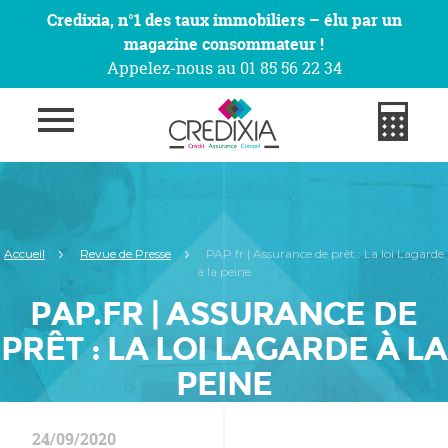
Credixia, n°1 des taux immobiliers – élu par un
magazine consommateur !
Appelez-nous au 01 85 56 22 34
Accueil
Revue de Presse
PAP.fr | Assurance de prêt : La loi Lagarde
à la peine
PAP.FR | ASSURANCE DE
PRÊT : LA LOI LAGARDE À LA
PEINE
24/09/2020