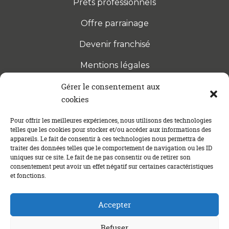
Prêts professionnels
Offre parrainage
Devenir franchisé
Mentions légales
Gérer le consentement aux
cookies
S’INSCRIRE À LA NEWSLETTER
Abonnez-vous à notre newsletter pour être tenu au
Pour offrir les meilleures expériences, nous utilisons des technologies
telles que les cookies pour stocker et/ou accéder aux informations des
courant des dernières actualités concernant le
appareils. Le fait de consentir à ces technologies nous permettra de
crédit immobilier !
traiter des données telles que le comportement de navigation ou les ID
uniques sur ce site. Le fait de ne pas consentir ou de retirer son
consentement peut avoir un effet négatif sur certaines caractéristiques
et fonctions.
Accepter
Refuser