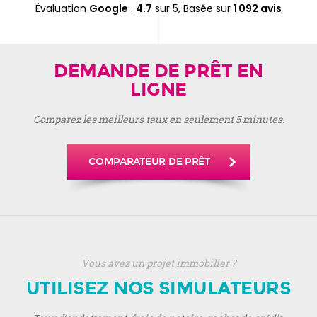
Réponse du propriétaire
Évaluation
Google
:
4.7
sur 5,
Basée sur
1 092 avis
Bonjour Rémi
Ce fut un réel plaisir à Julien Monnier de vous
accompagner dans votre recherche de
financement.
DEMANDE DE PRÊT EN
Nous vous remercions de vos 5 étoiles
LIGNE
adressées à Julien !
Nous vous souhaitons un bel été.
Comparez les meilleurs taux en seulement 5 minutes.
Sincèrement.
COMPARATEUR DE PRÊT
Vous avez un projet immobilier ?
UTILISEZ NOS SIMULATEURS