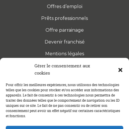
Offres d’emploi
Prêts professionnels
Offre parrainage
Devenir franchisé
Mentions légales
Gérer le consentement aux
cookies
S’INSCRIRE À LA NEWSLETTER
Abonnez-vous à notre newsletter pour être tenu au
Pour offrir les meilleures expériences, nous utilisons des technologies
telles que les cookies pour stocker et/ou accéder aux informations des
courant des dernières actualités concernant le
appareils. Le fait de consentir à ces technologies nous permettra de
crédit immobilier !
traiter des données telles que le comportement de navigation ou les ID
uniques sur ce site. Le fait de ne pas consentir ou de retirer son
consentement peut avoir un effet négatif sur certaines caractéristiques
et fonctions.