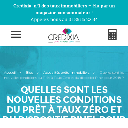
Credixia, n°1 des taux immobiliers – élu par un
magazine consommateur !
Appelez-nous au 01 85 56 22 34
Accueil
Blog
Actualités prêts immobiliers
Quelles sont les
nouvelles conditions du Prêt à Taux Zéro et du dispositif Pinel pour 2018 ?
QUELLES SONT LES
NOUVELLES CONDITIONS
DU PRÊT À TAUX ZÉRO ET
DU DISPOSITIF PINEL POUR