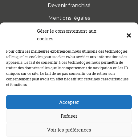
Devenir franchisé
Mentions légales
Gérer le consentement aux
cookies
S’INSCRIRE À LA NEWSLETTER
Abonnez-vous à notre newsletter pour être tenu au
Pour offrir les meilleures expériences, nous utilisons des technologies
telles que les cookies pour stocker et/ou accéder aux informations des
courant des dernières actualités concernant le
appareils. Le fait de consentir à ces technologies nous permettra de
crédit immobilier !
traiter des données telles que le comportement de navigation ou les ID
uniques sur ce site. Le fait de ne pas consentir ou de retirer son
consentement peut avoir un effet négatif sur certaines caractéristiques
et fonctions.
Accepter
Refuser
Un crédit vous engage et doit être remboursé. Vérifiez vos
Voir les préférences
capacités de remboursement avant de vous engager.