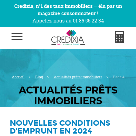
Credixia, n°1 des taux immobiliers – élu par un
magazine consommateur !
Appelez-nous au 01 85 56 22 34
Accueil
Blog
Actualités prêts immobiliers
Page 4
ACTUALITÉS PRÊTS
IMMOBILIERS
NOUVELLES CONDITIONS
D’EMPRUNT EN 2024