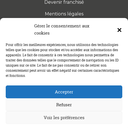
Devenir franchisé
Mentions légales
Gérer le consentement aux
cookies
S’INSCRIRE À LA NEWSLETTER
Abonnez-vous à notre newsletter pour être tenu au
Pour offrir les meilleures expériences, nous utilisons des technologies
telles que les cookies pour stocker et/ou accéder aux informations des
courant des dernières actualités concernant le
appareils. Le fait de consentir à ces technologies nous permettra de
crédit immobilier !
traiter des données telles que le comportement de navigation ou les ID
uniques sur ce site. Le fait de ne pas consentir ou de retirer son
consentement peut avoir un effet négatif sur certaines caractéristiques
et fonctions.
Accepter
Refuser
Un crédit vous engage et doit être remboursé. Vérifiez vos
Voir les préférences
capacités de remboursement avant de vous engager.