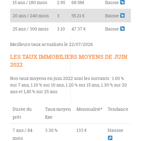
15 ans / 180 mois
2.95
68.58€
Baisse
20 ans / 240 mois
3
55.21 €
Baisse
25 ans / 300 mois
3.10
47.37 €
Baisse
Meilleurs taux actualisés le 22/07/2026
LES TAUX IMMOBILIERS MOYENS DE JUIN
2022
Nos taux moyens en juin 2022 sont les suivants : 1.00 %
sur 7 ans, 1.10 % sur 10 ans, 1.20 % sur 15 ans, 1.30 % sur 20
ans et 1,45 % sur 25 ans.
Durée du
Taux moyen
Mensualité*
Tendance
prêt
fixe
7 ans / 84
3.30 %
133 €
Hausse
mois