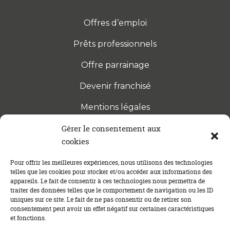
Offres d’emploi
Prêts professionnels
Offre parrainage
Devenir franchisé
Mentions légales
Gérer le consentement aux
cookies
S’INSCRIRE À LA NEWSLETTER
Abonnez-vous à notre newsletter pour être tenu au
Pour offrir les meilleures expériences, nous utilisons des technologies
telles que les cookies pour stocker et/ou accéder aux informations des
courant des dernières actualités concernant le
appareils. Le fait de consentir à ces technologies nous permettra de
crédit immobilier !
traiter des données telles que le comportement de navigation ou les ID
uniques sur ce site. Le fait de ne pas consentir ou de retirer son
consentement peut avoir un effet négatif sur certaines caractéristiques
et fonctions.