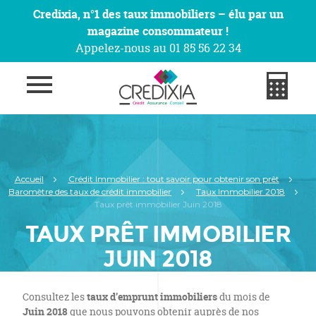
Credixia, n°1 des taux immobiliers – élu par un
magazine consommateur !
Appelez-nous au 01 85 56 22 34
Accueil
Crédit Immobilier : tout savoir pour obtenir son prêt
Baromètre des taux de crédit immobilier
Taux Immobilier 2018
Taux prêt immobilier Juin 2018
TAUX PRÊT IMMOBILIER
JUIN 2018
Consultez les
taux d’emprunt immobiliers
du mois de
Juin 2018
que nous pouvons obtenir auprès de nos