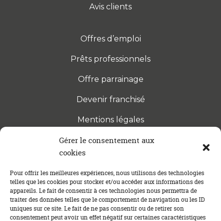
Avis clients
Offres d’emploi
Prêts professionnels
Offre parrainage
Devenir franchisé
Mentions légales
Gérer le consentement aux
cookies
S’INSCRIRE À LA NEWSLETTER
Abonnez-vous à notre newsletter pour être tenu au
Pour offrir les meilleures expériences, nous utilisons des technologies
telles que les cookies pour stocker et/ou accéder aux informations des
courant des dernières actualités concernant le
appareils. Le fait de consentir à ces technologies nous permettra de
crédit immobilier !
traiter des données telles que le comportement de navigation ou les ID
uniques sur ce site. Le fait de ne pas consentir ou de retirer son
consentement peut avoir un effet négatif sur certaines caractéristiques