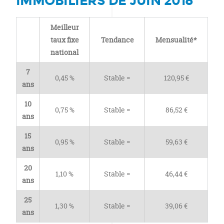
IMMOBILIERS DE JUIN 2018
Meilleur
taux fixe
Tendance
Mensualité*
national
7
0,45 %
Stable =
120,95 €
ans
10
0,75 %
Stable =
86,52 €
ans
15
0,95 %
Stable =
59,63 €
ans
20
1,10 %
Stable =
46,44 €
ans
25
1,30 %
Stable =
39,06 €
ans