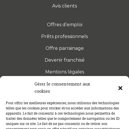
Avis clients
Offres d’emploi
Prêts professionnels
Offre parrainage
Devenir franchisé
Mentions légales
Gérer le consentement aux
cookies
S’INSCRIRE À LA NEWSLETTER
Abonnez-vous à notre newsletter pour être tenu au
Pour offrir les meilleures expériences, nous utilisons des technologies
telles que les cookies pour stocker et/ou accéder aux informations des
courant des dernières actualités concernant le
appareils. Le fait de consentir à ces technologies nous permettra de
crédit immobilier !
traiter des données telles que le comportement de navigation ou les ID
uniques sur ce site. Le fait de ne pas consentir ou de retirer son
consentement peut avoir un effet négatif sur certaines caractéristiques