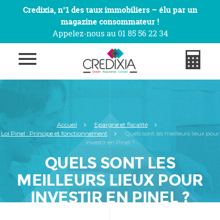
Credixia, n°1 des taux immobiliers – élu par un
magazine consommateur !
Appelez-nous au 01 85 56 22 34
Accueil
Epargne et fiscalité
Loi Pinel : Principe et fonctionnement
Quels sont les meilleurs lieux pour
investir en Pinel ?
QUELS SONT LES
MEILLEURS LIEUX POUR
INVESTIR EN PINEL ?