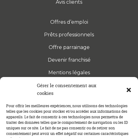
Avis clients
Offres d’emploi
Prêts professionnels
Offre parrainage
Devenir franchisé
Mentions légales
Gérer le consentement aux
cookies
S’INSCRIRE À LA NEWSLETTER
Abonnez-vous à notre newsletter pour être tenu au
Pour offrir les meilleures expériences, nous utilisons des technologies
telles que les cookies pour stocker et/ou accéder aux informations des
courant des dernières actualités concernant le
appareils. Le fait de consentir à ces technologies nous permettra de
crédit immobilier !
traiter des données telles que le comportement de navigation ou les ID
uniques sur ce site. Le fait de ne pas consentir ou de retirer son
consentement peut avoir un effet négatif sur certaines caractéristiques