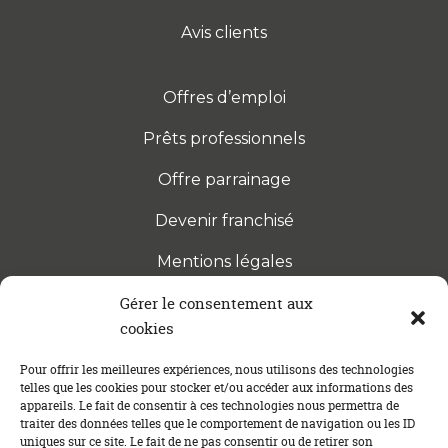
Avis clients
Offres d’emploi
Prêts professionnels
Offre parrainage
Devenir franchisé
Mentions légales
Gérer le consentement aux
cookies
S’INSCRIRE À LA NEWSLETTER
Abonnez-vous à notre newsletter pour être tenu au
Pour offrir les meilleures expériences, nous utilisons des technologies
telles que les cookies pour stocker et/ou accéder aux informations des
courant des dernières actualités concernant le
appareils. Le fait de consentir à ces technologies nous permettra de
crédit immobilier !
traiter des données telles que le comportement de navigation ou les ID
uniques sur ce site. Le fait de ne pas consentir ou de retirer son