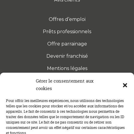
Offres d’emploi
Prêts professionnels
Offre parrainage
Devenir franchisé
Mentions légales
Gérer le consentement aux
cookies
S’INSCRIRE À LA NEWSLETTER
Abonnez-vous à notre newsletter pour être tenu au
Pour offrir les meilleures expériences, nous utilisons des technologies
telles que les cookies pour stocker et/ou accéder aux informations des
courant des dernières actualités concernant le
appareils. Le fait de consentir à ces technologies nous permettra de
crédit immobilier !
traiter des données telles que le comportement de navigation ou les ID
uniques sur ce site. Le fait de ne pas consentir ou de retirer son
consentement peut avoir un effet négatif sur certaines caractéristiques
et fonctions.