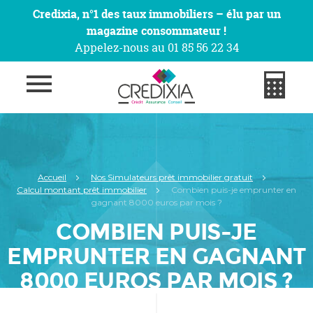
Credixia, n°1 des taux immobiliers – élu par un
magazine consommateur !
Appelez-nous au 01 85 56 22 34
Accueil
Nos Simulateurs prêt immobilier gratuit
Calcul montant prêt immobilier
Combien puis-je emprunter en
gagnant 8000 euros par mois ?
COMBIEN PUIS-JE
EMPRUNTER EN GAGNANT
8000 EUROS PAR MOIS ?