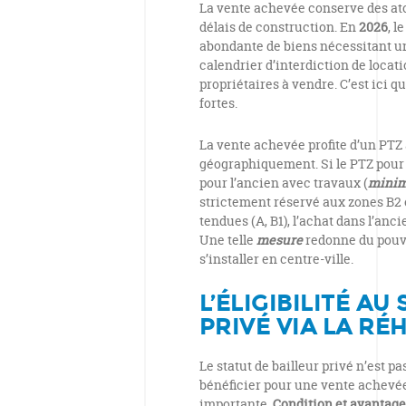
La vente achevée conserve des ato
délais de construction. En
2026
, l
abondante de biens nécessitant un
calendrier d’interdiction de locat
propriétaires à vendre. C’est ici q
fortes.
La vente achevée profite d’un PTZ 
géographiquement. Si le PTZ pour 
pour l’ancien avec travaux (
minimu
strictement réservé aux zones B2 e
tendues (A, B1), l’achat dans l’anc
Une telle
mesure
redonne du pouvo
s’installer en centre-ville.
L’ÉLIGIBILITÉ AU
PRIVÉ VIA LA RÉ
Le statut de bailleur privé n’est pa
bénéficier pour une vente achevée
importante.
Condition et avantage