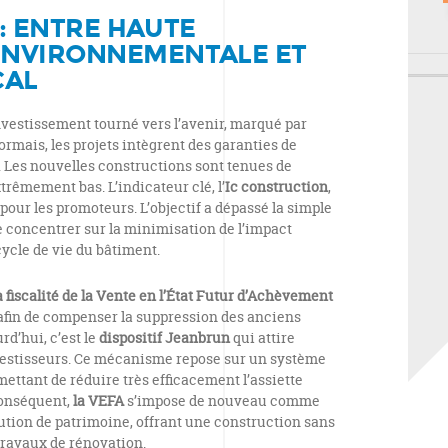
 : ENTRE HAUTE
NVIRONNEMENTALE ET
CAL
nvestissement tourné vers l’avenir, marqué par
sormais, les projets intègrent des garanties de
 Les nouvelles constructions sont tenues de
trêmement bas. L’indicateur clé, l’
Ic construction
,
our les promoteurs. L’objectif a dépassé la simple
 concentrer sur la minimisation de l’impact
ycle de vie du bâtiment.
a fiscalité de la Vente en l’État Futur d’Achèvement
afin de compenser la suppression des anciens
urd’hui, c’est le
dispositif Jeanbrun
qui attire
nvestisseurs. Ce mécanisme repose sur un système
ttant de réduire très efficacement l’assiette
conséquent,
la VEFA
s’impose de nouveau comme
itution de patrimoine, offrant une construction sans
travaux de rénovation.