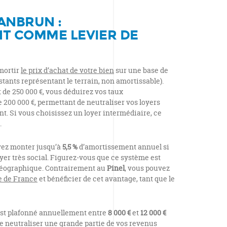
EANBRUN :
T COMME LEVIER DE
mortir
le prix d’achat de votre bien
sur une base de
estants représentant le terrain, non amortissable).
de 250 000 €, vous déduirez vos taux
 200 000 €, permettant de neutraliser vos loyers
t. Si vous choisissez un loyer intermédiaire, ce
.
ez monter jusqu’à
5,5 %
d’amortissement annuel si
yer très social. Figurez-vous que ce système est
géographique. Contrairement au
Pinel
, vous pouvez
le de France
et bénéficier de cet avantage, tant que le
st plafonné annuellement entre
8 000 €
et
12 000 €
de neutraliser une grande partie de vos revenus