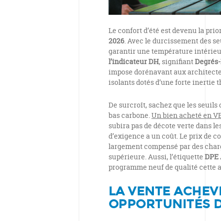
Le confort d’été est devenu la pri
2026
. Avec le durcissement des se
garantir une température intérie
l’indicateur DH
, signifiant
Degrés
impose dorénavant aux architectes
isolants dotés d’une forte inertie 
De surcroît, sachez que les seuils
bas carbone.
Un bien acheté en V
subira pas de décote verte dans le
d’exigence a un coût. Le prix de c
largement compensé par des char
supérieure. Aussi, l’étiquette
DPE 
programme neuf de qualité cette 
LA VENTE ACHEVÉ
OPPORTUNITÉS D