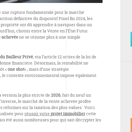
une rupture fondamentale pour le marché
ition définitive du dispositif Pinel fin 2024, les
a propriété ont dû apprendre à naviguer dans un
rd’hui, choisir entre la Vente en l’État Futur
e achevée
ne se résume plus à une simple
 du Bailleur Privé
, via l’article 12 octies de la loi de
onne financière. Désormais, la rentabilité ne
ôt «
one shot
« , mais d’une stratégie
t, le contexte environnemental impose également
a version la plus stricte de
2026
, fait du neuf un
l’inverse, le marché de la vente achevée profite
es réformes sur la taxation des plus-values. Voici
tualisée pour
réussir votre
projet immobilier
cette
ais été aussi nombreuses pour qui sait décrypter les