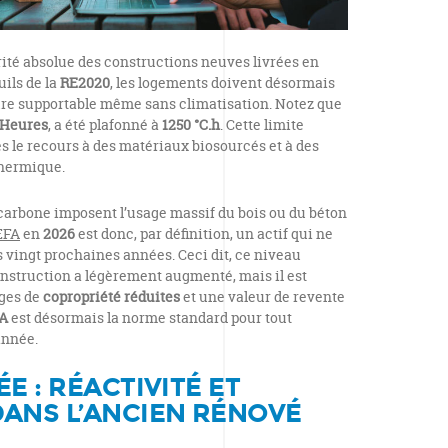
orité absolue des constructions neuves livrées en
uils de la
RE2020
, les logements doivent désormais
ure supportable même sans climatisation. Notez que
-Heures
, a été plafonné à
1250 °C.h
. Cette limite
 le recours à des matériaux biosourcés et à des
thermique.
 carbone imposent l’usage massif du bois ou du béton
EFA
en
2026
est donc, par définition, un actif qui ne
s vingt prochaines années. Ceci dit, ce niveau
onstruction a légèrement augmenté, mais il est
ges de
copropriété réduites
et une valeur de revente
A
est désormais la norme standard pour tout
année.
E : RÉACTIVITÉ ET
ANS L’ANCIEN RÉNOVÉ