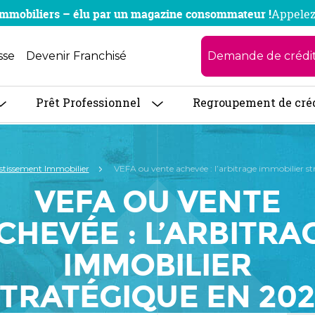
x immobiliers – élu par un magazine consommateur !
Appelez
Demande de crédi
sse
Devenir Franchisé
Prêt Professionnel
Regroupement de cré
stissement Immobilier
VEFA ou vente achevée : l’arbitrage immobilier s
VEFA OU VENTE
CHEVÉE : L’ARBITRA
IMMOBILIER
TRATÉGIQUE EN 20