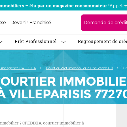
x immobiliers – élu par un magazine consommateur !
Appelez
Demande de crédi
sse
Devenir Franchisé
Prêt Professionnel
Regroupement de cré
 une agence CREDIXIA
Courtier Prêt Immobilier à Chelles 77500
Co
OURTIER IMMOBILI
À VILLEPARISIS 7727
mmobilier ? CREDIXIA, courtier immobilier à