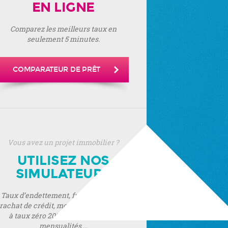
EN LIGNE
Comparez les meilleurs taux en
seulement 5 minutes.
COMPARATEUR DE PRÊT
Vous avez un projet immobilier ?
UTILISEZ NOS
SIMULATEURS
Taux d’endettement, frais de notaire,
rachat de crédit, montant de prêt, prêt
à taux zéro 2019, montant de vos
mensualités ...