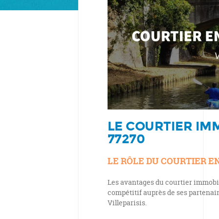
LE COURTIER IMM
77270
LE RÔLE DU COURTIER E
Les avantages du courtier immobil
compétitif auprès de ses partenai
Villeparisis.