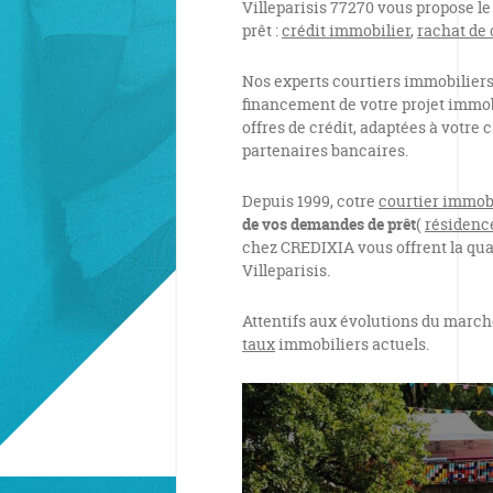
Villeparisis 77270 vous propose le
prêt :
crédit immobilier
,
rachat de 
Nos experts courtiers immobilier
financement de votre projet immobi
offres de crédit, adaptées à votre
partenaires bancaires.
Depuis 1999, cotre
courtier immobi
de vos demandes de prêt
(
résidenc
chez CREDIXIA vous offrent la qua
Villeparisis.
Attentifs aux évolutions du march
taux
immobiliers actuels.