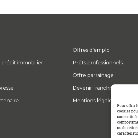
Offres d’emploi
 crédit immobilier
Prêts professionnels
Offre parrainage
resse
Devenir franchisé
rtenaire
Mentions légales
Pour offrir 
cookies pour
consentir à 
comportement
ou de retire
caractéristi