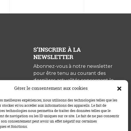
S’INSCRIRE À LA
NEWSLETTER
Abonnez-vous à notre newsletter
pour être tenu au courant des
dernières actualités concernant le
crédit immobilier !
Gérer le consentement aux cookies
les meilleures expériences, nous utilisons des technologies telles que les
 stocker et/ou accéder aux informations des appareils. Le fait de
ces technologies nous permettra de traiter des données telles que le
 de navigation ou les ID uniques sur ce site. Le fait de ne pas consentir
r son consentement peut avoir un effet négatif sur certaines
ques et fonctions.