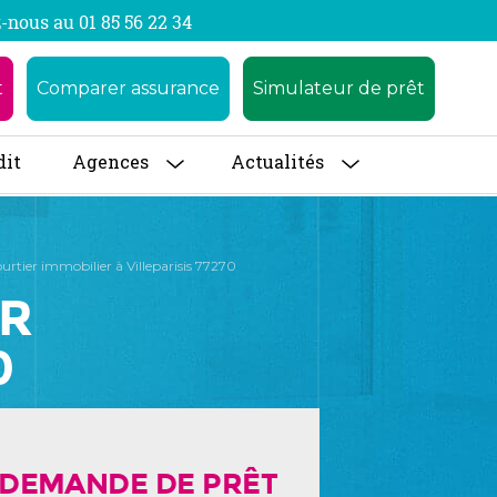
-nous au 01 85 56 22 34
t
Comparer assurance
Simulateur de prêt
dit
Agences
Actualités
urtier immobilier à Villeparisis 77270
ER
0
DEMANDE DE PRÊT