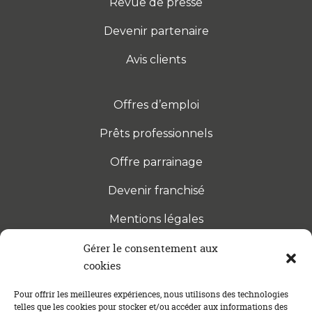
Revue de presse
Devenir partenaire
Avis clients
Offres d’emploi
Prêts professionnels
Offre parrainage
Devenir franchisé
Mentions légales
Gérer le consentement aux
cookies
S’INSCRIRE À LA NEWSLETTER
Abonnez-vous à notre newsletter pour être tenu au
Pour offrir les meilleures expériences, nous utilisons des technologies
telles que les cookies pour stocker et/ou accéder aux informations des
courant des dernières actualités concernant le