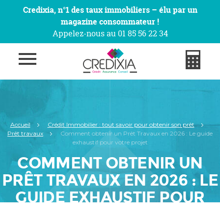
Credixia, n°1 des taux immobiliers – élu par un
magazine consommateur !
Appelez-nous au 01 85 56 22 34
Accueil
Crédit Immobilier : tout savoir pour obtenir son prêt
Prêt travaux
Comment obtenir un Prêt Travaux en 2026 : Le guide
exhaustif pour votre projet
COMMENT OBTENIR UN
PRÊT TRAVAUX EN 2026 : LE
GUIDE EXHAUSTIF POUR
VOTRE PROJET